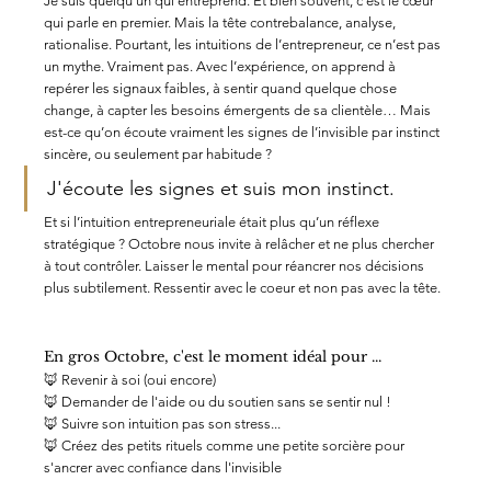
Je suis quelqu’un qui entreprend. Et bien souvent, c’est le cœur 
qui parle en premier. Mais la tête contrebalance, analyse, 
rationalise. Pourtant, les intuitions de l’entrepreneur, ce n’est pas 
un mythe. Vraiment pas. Avec l’expérience, on apprend à 
repérer les signaux faibles, à sentir quand quelque chose 
change, à capter les besoins émergents de sa clientèle… Mais 
est-ce qu’on écoute vraiment les signes de l’invisible par instinct 
sincère, ou seulement par habitude ?
J'écoute les signes et suis mon instinct.
Et si l’intuition entrepreneuriale était plus qu’un réflexe 
stratégique ? Octobre nous invite à relâcher et ne plus chercher 
à tout contrôler. Laisser le mental pour réancrer nos décisions 
plus subtilement. Ressentir avec le coeur et non pas avec la tête.
En gros Octobre, c'est le moment idéal pour ...
🦊 Revenir à soi (oui encore)
🦊 Demander de l'aide ou du soutien sans se sentir nul !
🦊 Suivre son intuition pas son stress...
🦊 Créez des petits rituels comme une petite sorcière pour 
s'ancrer avec confiance dans l'invisible