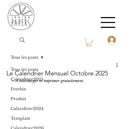
Tous les posts
Tous les posts
Le Calendrier Mensuel Octobre 2025
Calendrier2025
⭐️ 
A télécharger et imprimer gratuitement.
Freebie
Produit
Calendrier2024
Template
Calendrier2026