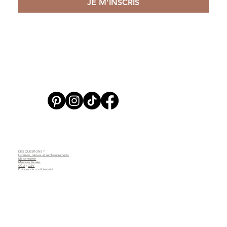
JE M'INSCRIS
DES QUESTIONS ?
Livraison, retours et remboursements
Me contacter
Mentions légales
CGU
/
CGV
Politique de confidentialité