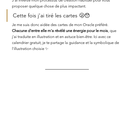
J'ai inversé mon processus de création habituel pour vous 
proposer quelque chose de plus impactant. 
Cette fois j'ai tiré les cartes 🫢😯
Je me suis donc aidée des cartes de mon Oracle préféré. 
Chacune d'entre elle m'a révélé une énergie pour le mois
, que 
j'ai traduite en illustration et en astuce bien-être. Ici avec ce 
calendrier gratuit, je te partage la guidance et la symbolique de 
l'illustration choisie ✨