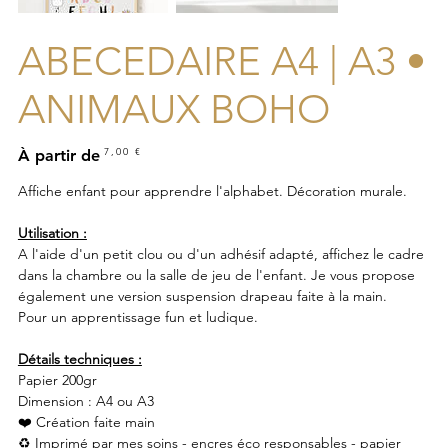
ABECEDAIRE A4 | A3 •
ANIMAUX BOHO
Prix
7,00 €
À partir de
Affiche enfant pour apprendre l'alphabet. Décoration murale.
Utilisation :
A l'aide d'un petit clou ou d'un adhésif adapté, affichez le cadre
dans la chambre ou la salle de jeu de l'enfant. Je vous propose
également une version suspension drapeau faite à la main.
Pour un apprentissage fun et ludique.
Détails techniques :
Papier 200gr
Dimension : A4 ou A3
❤️ Création faite main
♻️ Imprimé par mes soins - encres éco responsables - papier