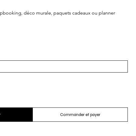
crapbooking, déco murale, paquets cadeaux ou planner
r
Commander et payer