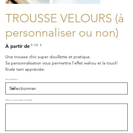
TROUSSE VELOURS (à
personnaliser ou non)
Prix
9,00 €
À partir de
Une trousse chic super douillette et pratique.
Sa personnalisation vous permettra l'effet wahou et la touch'
finale tant appréciée.
Personnalisation
Prénom à personnaliser (facultatif)
Jusqu'à
20
caractères.